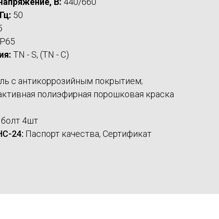
апряжение, В:
440/660
Гц:
50
5
IP65
ия:
TN - S, (ТN - С)
ль с антикоррозийным покрытием;
ктивная полиэфирная порошковая краска
болт 4шт
С-24:
Паспорт качества, Сертификат