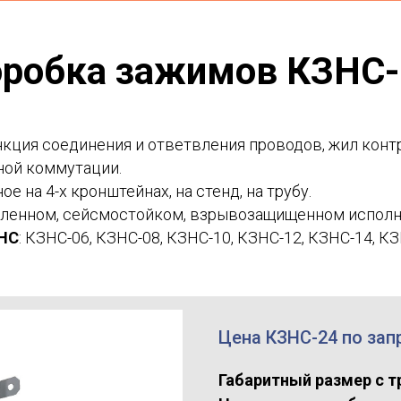
ции УКП
оробка зажимов КЗНС-
ривода БЭЗ
кция соединения и ответвления проводов, жил конт
ной коммутации.
е на 4-х кронштейнах, на стенд, на трубу.
енном, сейсмостойком, взрывозащищенном исполн
ЗНС
: КЗНС-06,
КЗНС-08
,
КЗНС-10, КЗНС-12, КЗНС-14, К
Цена КЗНС-24 по запр
Габаритный размер с т