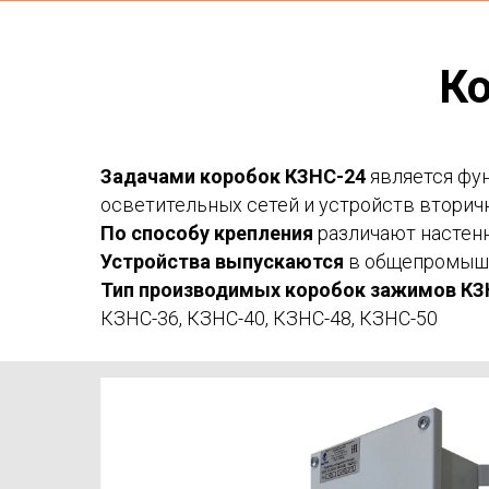
Узел коммута
К
Блок электроп
Задачами коробок КЗНС-24
является фун
осветительных сетей и устройств вторич
Из наличия и под заказ до 7 дней
По способу крепления
различают настенно
Устройства выпускаются
в общепромышл
Тип производимых коробок зажимов К
КЗНС-36, КЗНС-40, КЗНС-48, КЗНС-50