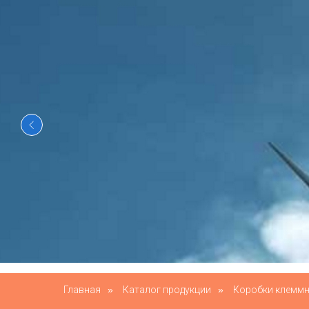
Главная
»
Каталог продукции
»
Коробки клеммн